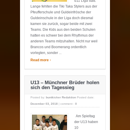
u11 Liga statt.
Lange fehlten die Tiki Taka Stylers aus der
Pfeufferschule und Guldeinfrösche der
Guldeinschule in der Liga doch diesmal
kamen sie zurück, sogar beide mit zwei
Teams. Die Kids aus den beiden Schulen
hatten es schwer bei dem Rhythmus der
anderen Teams mitzuhalten. Nicht nur weil
Brancos und Boomerang ordentlich
vorlegten, sonder ...
›
Read more
U13 – Münchner Brüder holen
sich den Tagessieg
Posted by:
buntkicker Redaktion
Posted date:
Dezember 03, 2018
|
comment :
0
Am Spieltag
der U13 haben
10