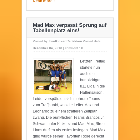
›
Read more
Mad Max verpasst Sprung auf
Tabellenplatz eins!
Posted by:
buntkicker Redaktion
Posted date:
Dezember 04, 2018
|
comment :
0
Letzten Freitag
startete nun
auch die
buntkicktgut
u11 Liga in die
Hallensaison.
Leider verspäteten sich mehrere Teams
zum Treffpunkt, was die Leiter Max und
Leonardo zu einem strafferen Zeitplan
zwang. Die pünktlichen Teams Brancos Jr,
Schwanthaler Kickers und Mad Max, Street
Lions durften als erstes loslegen. Mad Max
ging wurde seiner Favoriten Rolle gerecht