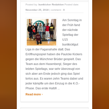
Posted by:
buntkicker Redaktion
Posted date:
November 25, 2018
|
comment :
0
Am Sonntag in
der Früh fand
der nächste
Spieltag der
U15
buntkicktgut
Liga in der Faganahalle statt. Das
Eröffnungsspiel haben die Paulcke Kickers
gegen die Münchner Brüder gespielt. Das
Team aus dem Hasenbergl, Sieger des
letzten Spieltags, war sehr überzeugt von
sich aber am Ende jedoch ging das Spiel
torlos aus. Es waren zehn Teams dabei und
jeder kämpfte um den Einzug in die K.O.-
Phase. Das erste Halbfi ...
›
Read more