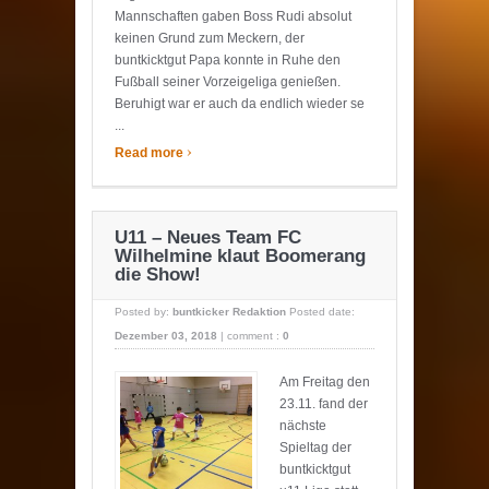
Mannschaften gaben Boss Rudi absolut
keinen Grund zum Meckern, der
buntkicktgut Papa konnte in Ruhe den
Fußball seiner Vorzeigeliga genießen.
Beruhigt war er auch da endlich wieder se
...
›
Read more
U11 – Neues Team FC
Wilhelmine klaut Boomerang
die Show!
Posted by:
buntkicker Redaktion
Posted date:
Dezember 03, 2018
|
comment :
0
Am Freitag den
23.11. fand der
nächste
Spieltag der
buntkicktgut