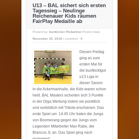
U13 – BAL sichert sich ersten
Tagessieg – Neulinge
Reichenauer Kids räumen
FairPlay Medaille ab
Posted by:
buntkicker Redaktion
Posted date:
November 25, 2018
|
comment :
0
Diesen Freitag
ging es zum
ersten Mal für
die buntkicktgut
u13 Liga in
dieser Saison
in die Ackermanhalle, die Kids waren schon
heiß. BAL Masters sicherten sich 3 Punkte
in der Orga Wertung indem sie pünktlich
und vorbildlich mit Trikots erschienen. Das
erste Spiel um 14:45 Uhr traten die Jungs
von Boomerang gegen die Jungs vom
Legenden Mitarbeiter Max Rabe, die
Brancos Jr, an. Das Spiel ging nach
spannend ...