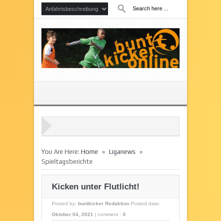
»
»
You Are Here:
Home
Liganews
Spieltagsberichte
Kicken unter Flutlicht!
Posted by:
buntkicker Redaktion
Posted date:
Oktober 04, 2021
|
comment :
0