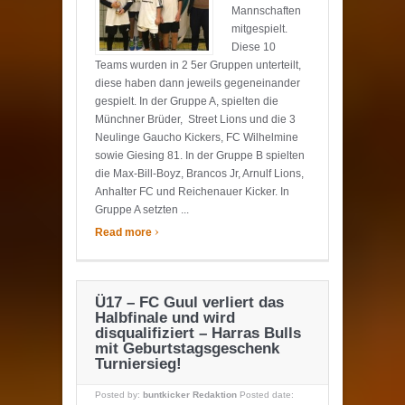
Mannschaften
mitgespielt.
Diese 10
Teams wurden in 2 5er Gruppen unterteilt,
diese haben dann jeweils gegeneinander
gespielt. In der Gruppe A, spielten die
Münchner Brüder, Street Lions und die 3
Neulinge Gaucho Kickers, FC Wilhelmine
sowie Giesing 81. In der Gruppe B spielten
die Max-Bill-Boyz, Brancos Jr, Arnulf Lions,
Anhalter FC und Reichenauer Kicker. In
Gruppe A setzten ...
›
Read more
Ü17 – FC Guul verliert das
Halbfinale und wird
disqualifiziert – Harras Bulls
mit Geburtstagsgeschenk
Turniersieg!
Posted by:
buntkicker Redaktion
Posted date: