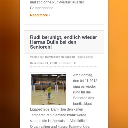
und zog ohne Punktverlust aus der
Gruppenphase ...
›
Read more
Rudi beruhigt, endlich wieder
Harras Bulls bei den
Senioren!
Posted by:
buntkicker Redaktion
Posted date:
Dezember 04, 2018
|
comment :
0
Am Sonntag,
den 04.11.2018
ging es wieder
rund für die
Senioren des
buntkicktgut
Ligabetriebs. Damit bei den kalten
Temperaturen niemand krank werde,
startete die Hallensaison. Vorbildliche
Organisation und klasse Teamwork der