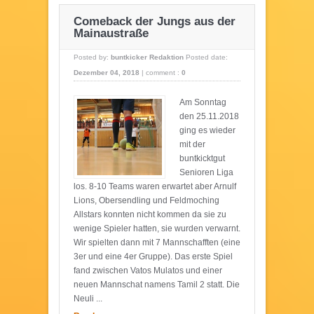
Comeback der Jungs aus der
Mainaustraße
Posted by:
buntkicker Redaktion
Posted date:
Dezember 04, 2018
|
comment :
0
Am Sonntag
den 25.11.2018
ging es wieder
mit der
buntkicktgut
Senioren Liga
los. 8-10 Teams waren erwartet aber Arnulf
Lions, Obersendling und Feldmoching
Allstars konnten nicht kommen da sie zu
wenige Spieler hatten, sie wurden verwarnt.
Wir spielten dann mit 7 Mannschafften (eine
3er und eine 4er Gruppe). Das erste Spiel
fand zwischen Vatos Mulatos und einer
neuen Mannschat namens Tamil 2 statt. Die
Neuli ...