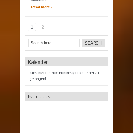
›
Read more
1
2
Kalender
Klick hier um zum buntkicktgut Kalender zu
gelangen!
Facebook