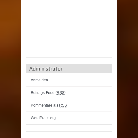
Administrator
Anmelden
Beitrags-Feed (
RSS
)
Kommentare als
RSS
WordPress.org