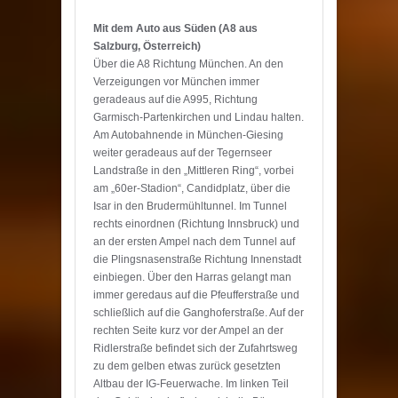
Mit dem Auto aus Süden (A8 aus
Salzburg, Österreich)
Über die A8 Richtung München. An den
Verzeigungen vor München immer
geradeaus auf die A995, Richtung
Garmisch-Partenkirchen und Lindau halten.
Am Autobahnende in München-Giesing
weiter geradeaus auf der Tegernseer
Landstraße in den „Mittleren Ring“, vorbei
am „60er-Stadion“, Candidplatz, über die
Isar in den Brudermühltunnel. Im Tunnel
rechts einordnen (Richtung Innsbruck) und
an der ersten Ampel nach dem Tunnel auf
die Plingsnasenstraße Richtung Innenstadt
einbiegen. Über den Harras gelangt man
immer geredaus auf die Pfeufferstraße und
schließlich auf die Ganghoferstraße. Auf der
rechten Seite kurz vor der Ampel an der
Ridlerstraße befindet sich der Zufahrtsweg
zu dem gelben etwas zurück gesetzten
Altbau der IG-Feuerwache. Im linken Teil