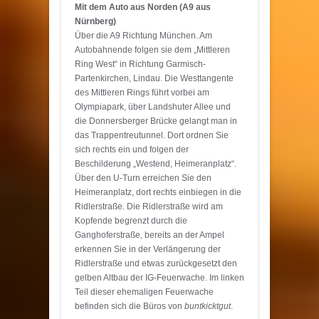
Mit dem Auto aus Norden (A9 aus
Nürnberg)
Über die A9 Richtung München. Am
Autobahnende folgen sie dem „Mittleren
Ring West“ in Richtung Garmisch-
Partenkirchen, Lindau. Die Westtangente
des Mittleren Rings führt vorbei am
Olympiapark, über Landshuter Allee und
die Donnersberger Brücke gelangt man in
das Trappentreutunnel. Dort ordnen Sie
sich rechts ein und folgen der
Beschilderung „Westend, Heimeranplatz“.
Über den U-Turn erreichen Sie den
Heimeranplatz, dort rechts einbiegen in die
Ridlerstraße. Die Ridlerstraße wird am
Kopfende begrenzt durch die
Ganghoferstraße, bereits an der Ampel
erkennen Sie in der Verlängerung der
Ridlerstraße und etwas zurückgesetzt den
gelben Altbau der IG-Feuerwache. Im linken
Teil dieser ehemaligen Feuerwache
befinden sich die Büros von
buntkicktgut
.