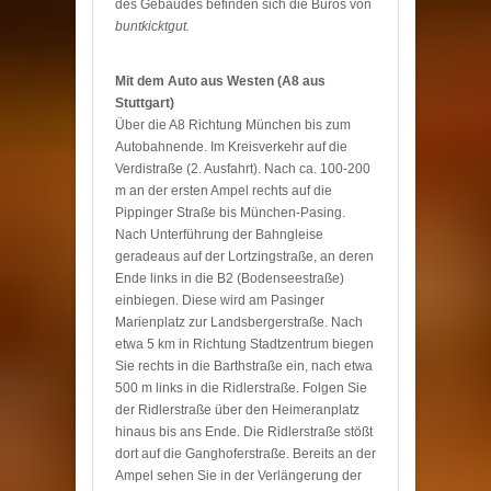
des Gebäudes befinden sich die Büros von
buntkicktgut.
Mit dem Auto aus Westen (A8 aus
Stuttgart)
Über die A8 Richtung München bis zum
Autobahnende. Im Kreisverkehr auf die
Verdistraße (2. Ausfahrt). Nach ca. 100-200
m an der ersten Ampel rechts auf die
Pippinger Straße bis München-Pasing.
Nach Unterführung der Bahngleise
geradeaus auf der Lortzingstraße, an deren
Ende links in die B2 (Bodenseestraße)
einbiegen. Diese wird am Pasinger
Marienplatz zur Landsbergerstraße. Nach
etwa 5 km in Richtung Stadtzentrum biegen
Sie rechts in die Barthstraße ein, nach etwa
500 m links in die Ridlerstraße. Folgen Sie
der Ridlerstraße über den Heimeranplatz
hinaus bis ans Ende. Die Ridlerstraße stößt
dort auf die Ganghoferstraße. Bereits an der
Ampel sehen Sie in der Verlängerung der