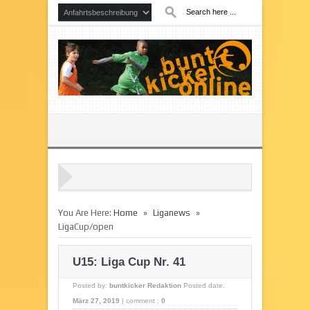
»
»
You Are Here:
Home
Liganews
LigaCup/open
U15: Liga Cup Nr. 41
Posted by:
buntkicker Redaktion
Posted date:
März 27, 2019
|
comment :
0