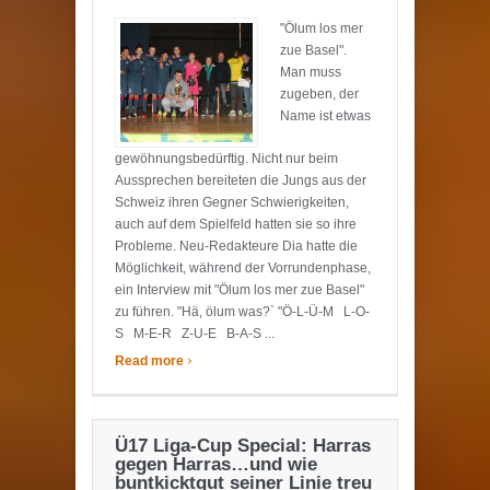
"Ölum los mer
zue Basel".
Man muss
zugeben, der
Name ist etwas
gewöhnungsbedürftig. Nicht nur beim
Aussprechen bereiteten die Jungs aus der
Schweiz ihren Gegner Schwierigkeiten,
auch auf dem Spielfeld hatten sie so ihre
Probleme. Neu-Redakteure Dia hatte die
Möglichkeit, während der Vorrundenphase,
ein Interview mit "Ölum los mer zue Basel"
zu führen. "Hä, ölum was?` "Ö-L-Ü-M L-O-
S M-E-R Z-U-E B-A-S ...
›
Read more
Ü17 Liga-Cup Special: Harras
gegen Harras…und wie
buntkicktgut seiner Linie treu