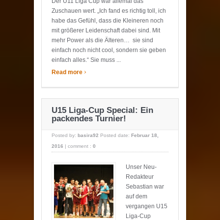
Der U11 Liga Cup war allemal das
Zuschauen wert. „Ich fand es richtig toll, ich
habe das Gefühl, dass die Kleineren noch
mit größerer Leidenschaft dabei sind. Mit
mehr Power als die Älteren… sie sind
einfach noch nicht cool, sondern sie geben
einfach alles.“ Sie muss ...
›
Read more
U15 Liga-Cup Special: Ein
packendes Turnier!
Posted by:
basira92
Posted date:
Februar 18,
2016
|
comment :
0
Unser Neu-
Redakteur
Sebastian war
auf dem
vergangen U15
Liga-Cup