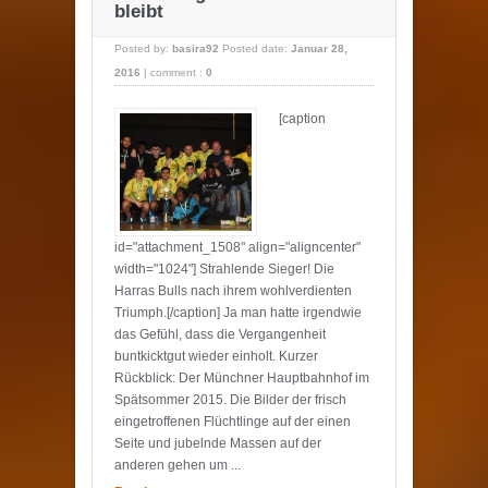
bleibt
Posted by:
basira92
Posted date:
Januar 28,
2016
|
comment :
0
[caption
id="attachment_1508" align="aligncenter"
width="1024"] Strahlende Sieger! Die
Harras Bulls nach ihrem wohlverdienten
Triumph.[/caption] Ja man hatte irgendwie
das Gefühl, dass die Vergangenheit
buntkicktgut wieder einholt. Kurzer
Rückblick: Der Münchner Hauptbahnhof im
Spätsommer 2015. Die Bilder der frisch
eingetroffenen Flüchtlinge auf der einen
Seite und jubelnde Massen auf der
anderen gehen um ...