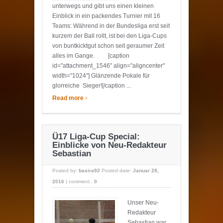
unterwegs und gibt uns einen kleinen
Einblick in ein packendes Turnier mit 16
Teams: Während in der Bundesliga erst seit
kurzem der Ball rollt, ist bei den Liga-Cups
von buntkicktgut schon seit geraumer Zeit
alles im Gange. [caption
id="attachment_1546" align="aligncenter"
width="1024"] Glänzende Pokale für
glorreiche Sieger![/caption ...
›
Read more
Ü17 Liga-Cup Special:
Einblicke von Neu-Redakteur
Sebastian
Posted by:
basira92
Posted date:
Januar 28,
2016
|
comment :
0
Unser Neu-
Redakteur
Sebastian war