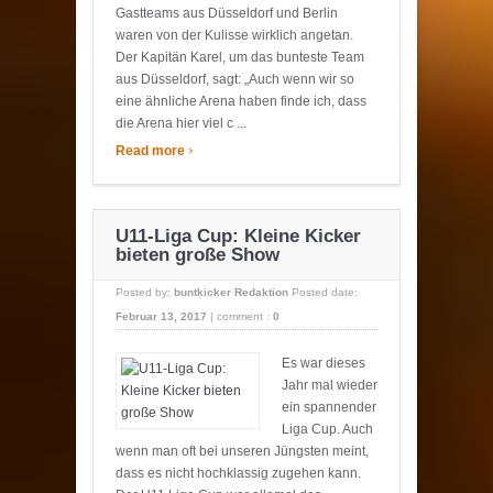
Gastteams aus Düsseldorf und Berlin
waren von der Kulisse wirklich angetan.
Der Kapitän Karel, um das bunteste Team
aus Düsseldorf, sagt: „Auch wenn wir so
eine ähnliche Arena haben finde ich, dass
die Arena hier viel c ...
›
Read more
U11-Liga Cup: Kleine Kicker
bieten große Show
Posted by:
buntkicker Redaktion
Posted date:
Februar 13, 2017
|
comment :
0
Es war dieses
Jahr mal wieder
ein spannender
Liga Cup. Auch
wenn man oft bei unseren Jüngsten meint,
dass es nicht hochklassig zugehen kann.