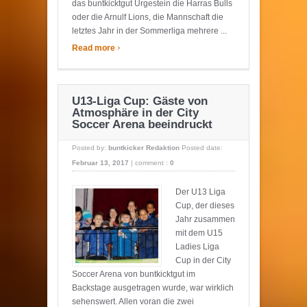
das buntkicktgut Urgestein die Harras Bulls
oder die Arnulf Lions, die Mannschaft die
letztes Jahr in der Sommerliga mehrere ...
›
Read more
U13-Liga Cup: Gäste von
Atmosphäre in der City
Soccer Arena beeindruckt
Posted by:
buntkicker Redaktion
Posted date:
Februar 13, 2017
|
comment :
0
Der U13 Liga
Cup, der dieses
Jahr zusammen
mit dem U15
Ladies Liga
Cup in der City
Soccer Arena von buntkicktgut im
Backstage ausgetragen wurde, war wirklich
sehenswert. Allen voran die zwei