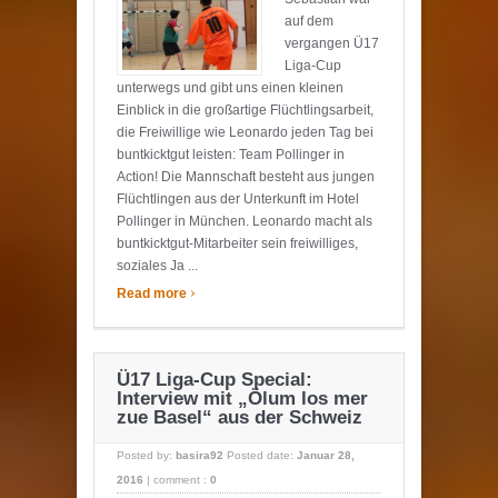
auf dem
vergangen Ü17
Liga-Cup
unterwegs und gibt uns einen kleinen
Einblick in die großartige Flüchtlingsarbeit,
die Freiwillige wie Leonardo jeden Tag bei
buntkicktgut leisten: Team Pollinger in
Action! Die Mannschaft besteht aus jungen
Flüchtlingen aus der Unterkunft im Hotel
Pollinger in München. Leonardo macht als
buntkicktgut-Mitarbeiter sein freiwilliges,
soziales Ja ...
›
Read more
Ü17 Liga-Cup Special:
Interview mit „Ölum los mer
zue Basel“ aus der Schweiz
Posted by:
basira92
Posted date:
Januar 28,
2016
|
comment :
0