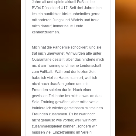
Jahre alt und spiele aktuell Fußball bei
BV04 Düsseldorf U17. Seit drei Jahren bin
ich ein buntkicker, kicke unheimlich gerne
mit anderen Jungs und Mädels und freue
mich darauf, immer neue Leute
kennenzulernen.
Mich hat die Pandemie schockiert, und sie
traf mich unerwartet. Wir wurden alle unter
Quarantäne gestellt, aber das hinderte mich
nicht am Training und meine Leidenschaft
zum Fußball. Während der letzten Zeit
habe ich viel zu Hause trainiert, weil ich
nicht nach draußen gehen und mit
Freunden spielen durfte. Nach einer
gewissen Zeit habe ich mich etwas an das
Solo-Training gewöhnt, aber mittlerweile
trainiere ich wieder gemeinsam mit meinen
Freunden zusammen. Es ist zwar noch
nicht genauso wie vorher, weil wir nicht
zusammenspielen können, sondern wir
müssen viel Einzeltraining im Verein