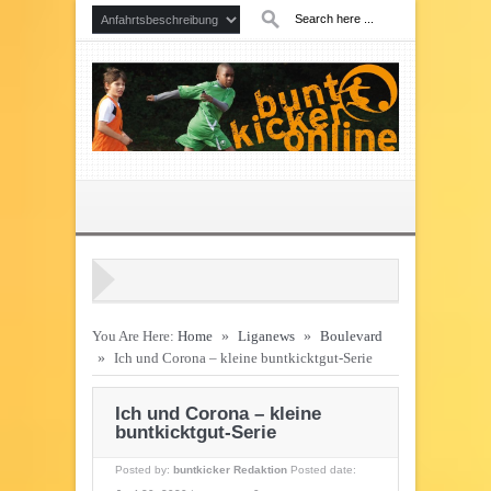
You Are Here:
Home
»
Liganews
»
Boulevard
»
Ich und Corona – kleine buntkicktgut-Serie
Ich und Corona – kleine
buntkicktgut-Serie
Posted by:
buntkicker Redaktion
Posted date: