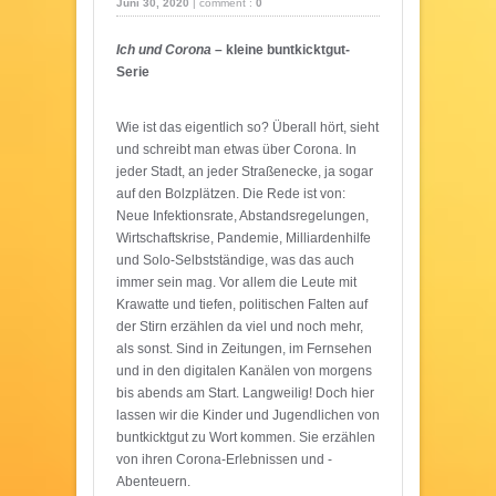
Juni 30, 2020
|
comment :
0
Ich und Corona
– kleine buntkicktgut-
Serie
Wie ist das eigentlich so? Überall hört, sieht
und schreibt man etwas über Corona. In
jeder Stadt, an jeder Straßenecke, ja sogar
auf den Bolzplätzen. Die Rede ist von:
Neue Infektionsrate, Abstandsregelungen,
Wirtschaftskrise, Pandemie, Milliardenhilfe
und Solo-Selbstständige, was das auch
immer sein mag. Vor allem die Leute mit
Krawatte und tiefen, politischen Falten auf
der Stirn erzählen da viel und noch mehr,
als sonst. Sind in Zeitungen, im Fernsehen
und in den digitalen Kanälen von morgens
bis abends am Start. Langweilig! Doch hier
lassen wir die Kinder und Jugendlichen von
buntkicktgut zu Wort kommen. Sie erzählen
von ihren Corona-Erlebnissen und -
Abenteuern.