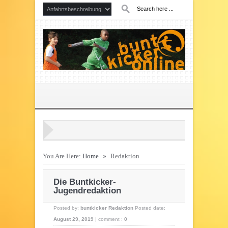
You Are Here:
Home
»
Redaktion
Die Buntkicker-
Jugendredaktion
Posted by:
buntkicker Redaktion
Posted date:
August 29, 2019
|
comment :
0