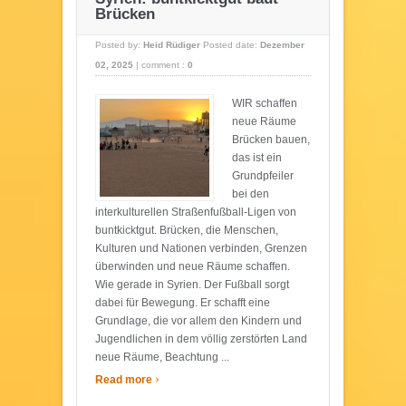
Brücken
Posted by:
Heid Rüdiger
Posted date:
Dezember
02, 2025
|
comment :
0
WIR schaffen
neue Räume
Brücken bauen,
das ist ein
Grundpfeiler
bei den
interkulturellen Straßenfußball-Ligen von
buntkicktgut. Brücken, die Menschen,
Kulturen und Nationen verbinden, Grenzen
überwinden und neue Räume schaffen.
Wie gerade in Syrien. Der Fußball sorgt
dabei für Bewegung. Er schafft eine
Grundlage, die vor allem den Kindern und
Jugendlichen in dem völlig zerstörten Land
neue Räume, Beachtung ...
›
Read more