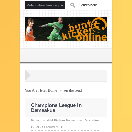
You Are Here:
Home
»
on the road
Champions League in
Damaskus
Posted by:
Heid Rüdiger
Posted date:
Dezember
02, 2025
|
comment :
0