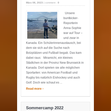
März 08, 2023
|
comment :
0
Unsere
buntkicker-
Reporterin
Anna-Sophie
war auf Tour –
und zwar in
Kanada. Ein Schülerinnenaustausch, bei
dem sie sich auf die Suche nach
Bolzplätzen und Fußball begab. Das kam
dabei raus: Miramichi, ein kleines
Städtchen in der Provinz New Brunswick in
Kanada. Dort spielen sie alle möglichen
Sportarten: von American Football und
Rugby bis natürlich Eishockey und auch
Golf. Doch wie schaut es ...
›
Read more
Sommercamp 2022