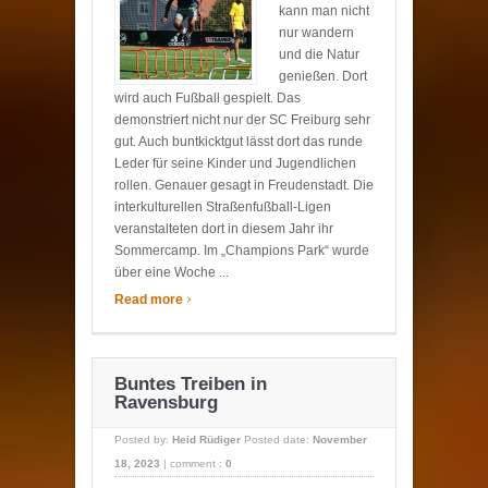
kann man nicht
nur wandern
und die Natur
genießen. Dort
wird auch Fußball gespielt. Das
demonstriert nicht nur der SC Freiburg sehr
gut. Auch buntkicktgut lässt dort das runde
Leder für seine Kinder und Jugendlichen
rollen. Genauer gesagt in Freudenstadt. Die
interkulturellen Straßenfußball-Ligen
veranstalteten dort in diesem Jahr ihr
Sommercamp. Im „Champions Park“ wurde
über eine Woche ...
›
Read more
Buntes Treiben in
Ravensburg
Posted by:
Heid Rüdiger
Posted date:
November
18, 2023
|
comment :
0