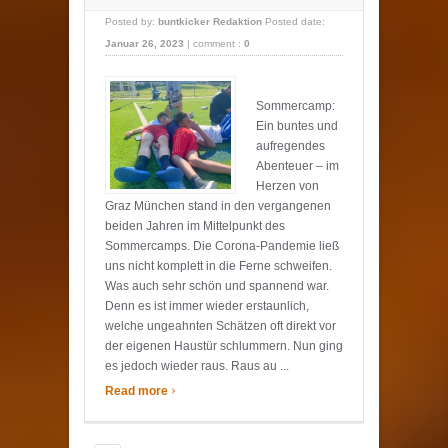
Posted by:
buntkicker Redaktion
Posted date:
Januar 26, 2023
|
comment :
0
Sommercamp:
Ein buntes und
aufregendes
Abenteuer – im
Herzen von
Graz München stand in den vergangenen
beiden Jahren im Mittelpunkt des
Sommercamps. Die Corona-Pandemie ließ
uns nicht komplett in die Ferne schweifen.
Was auch sehr schön und spannend war.
Denn es ist immer wieder erstaunlich,
welche ungeahnten Schätzen oft direkt vor
der eigenen Haustür schlummern. Nun ging
es jedoch wieder raus. Raus au ...
›
Read more