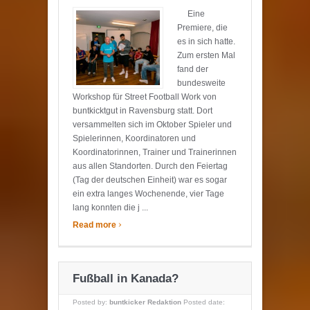
Eine
Premiere, die
es in sich hatte.
Zum ersten Mal
fand der
bundesweite
Workshop für Street Football Work von
buntkicktgut in Ravensburg statt. Dort
versammelten sich im Oktober Spieler und
Spielerinnen, Koordinatoren und
Koordinatorinnen, Trainer und Trainerinnen
aus allen Standorten. Durch den Feiertag
(Tag der deutschen Einheit) war es sogar
ein extra langes Wochenende, vier Tage
lang konnten die j ...
›
Read more
Fußball in Kanada?
Posted by:
buntkicker Redaktion
Posted date: