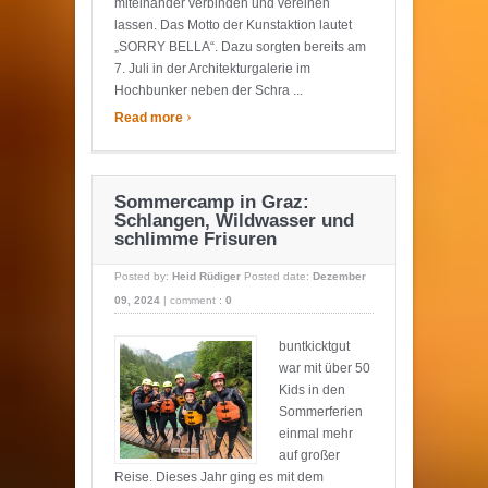
miteinander verbinden und vereinen
lassen. Das Motto der Kunstaktion lautet
„SORRY BELLA“. Dazu sorgten bereits am
7. Juli in der Architekturgalerie im
Hochbunker neben der Schra ...
›
Read more
Sommercamp in Graz:
Schlangen, Wildwasser und
schlimme Frisuren
Posted by:
Heid Rüdiger
Posted date:
Dezember
09, 2024
|
comment :
0
buntkicktgut
war mit über 50
Kids in den
Sommerferien
einmal mehr
auf großer
Reise. Dieses Jahr ging es mit dem