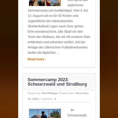
alljährliche
Sommercamp von buntkicktgut. Vom 4. bis
13. August soll es für 40 Kinder und
Jugendliche der interkulturellen
Straßenfußball-Ligen nach Graz gehen.
Eine wunderschöne, alte Stadt vor den
Toren des Balkans, die wir mit unseren Kids
entdecken und erkunden wollen. Auf der
Anlage des Steirischen Fußballverbandes
laufen die täglichen ...
›
Read more
Sommercamp 2023:
Schwarzwald und Straßburg
Posted by:
Heid Rüdiger
Posted date:
November
18, 2023
|
comment :
0
Im
Schwarzwald