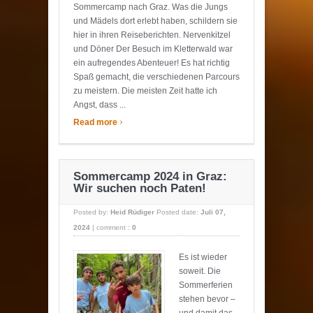
Sommercamp nach Graz. Was die Jungs
und Mädels dort erlebt haben, schildern sie
hier in ihren Reiseberichten. Nervenkitzel
und Döner Der Besuch im Kletterwald war
ein aufregendes Abenteuer! Es hat richtig
Spaß gemacht, die verschiedenen Parcours
zu meistern. Die meisten Zeit hatte ich
Angst, dass ...
›
Read more
Sommercamp 2024 in Graz:
Wir suchen noch Paten!
Posted by:
Heid Rüdiger
Posted date:
Juli 07,
2024
|
comment :
0
Es ist wieder
soweit. Die
Sommerferien
stehen bevor –
und damit das