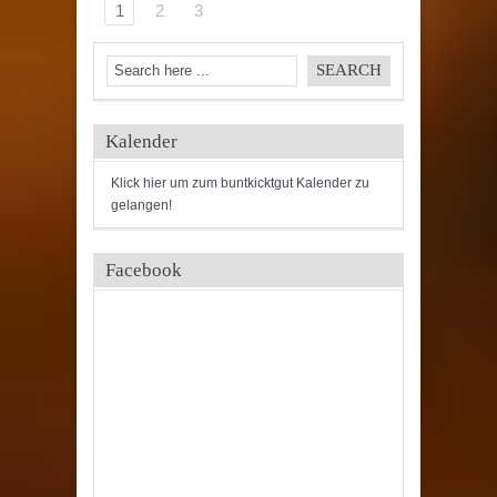
1
2
3
Kalender
Klick hier um zum buntkicktgut Kalender zu
gelangen!
Facebook