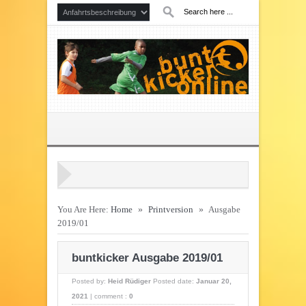
You Are Here:
Home
»
Printversion
»
Ausgabe
2019/01
buntkicker Ausgabe 2019/01
Posted by:
Heid Rüdiger
Posted date:
Januar 20,
2021
|
comment :
0