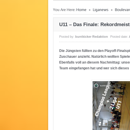
»
»
You Are Here:
Home
Liganews
Boulevar
U11 – Das Finale: Rekordmeiste
Posted by:
buntkicker Redaktion
Posted date:
Die Jüngsten füllten zu den Playoff-Finalsp
Zuschauer anzieht. Natürlich wollten Spiele
Ebenfalls voll an diesem Nachmittag: unser
Team eingefangen hat und wer sich dieses Ja