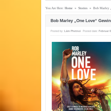
You Are Here:
Home
»
Stories
»
Bob Marley 
Bob Marley „One Love“ Gewin
Posted by:
Läm Phetnoi
Posted date:
Februar 0