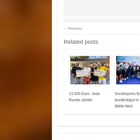
‹
Previous
Related posts
13.000 Euro: Jede
Sonderpreis fü
Runde zählte!
buntkicktgut in
BMW-Welt