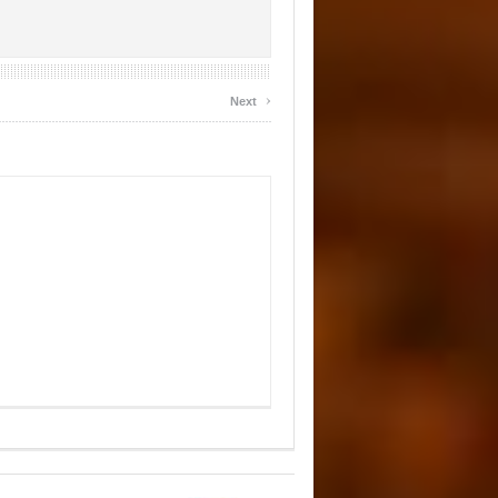
›
Next