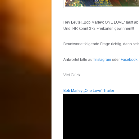
Hey Leute! „Bob Marley: ONE LOVE“ läuft ab
Und IHR könnt 3×2 Freikarten gewinnen!!!
Beantwortet folgende Frage richtig, dann seid
Antwortet bitte auf
Instagram
oder
Facebook
.
Viel Glück!
Bob Marley „One Love“ Trailer