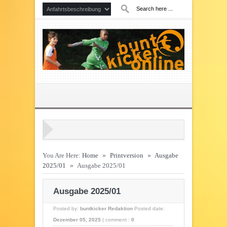
You Are Here:
Home
»
Printversion
»
Ausgabe
2025/01
»
Ausgabe 2025/01
Ausgabe 2025/01
Posted by:
buntkicker Redaktion
Posted date:
Dezember 05, 2025
|
comment :
0