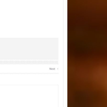
›
Next