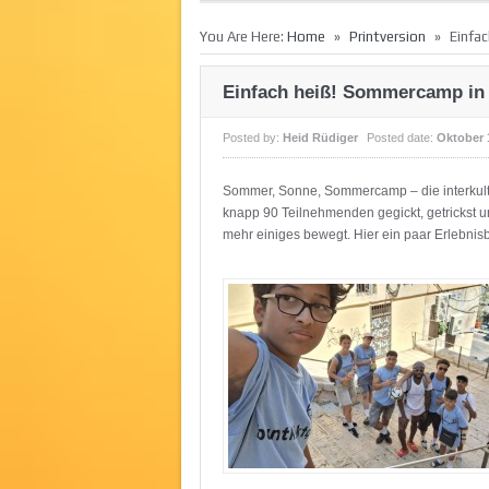
»
»
You Are Here:
Home
Printversion
Einfa
Einfach heiß! Sommercamp in 
Posted by:
Heid Rüdiger
Posted date:
Oktober 
Sommer, Sonne, Sommercamp – die interkultur
knapp 90 Teilnehmenden gegickt, getrickst u
mehr einiges bewegt. Hier ein paar Erlebnisb