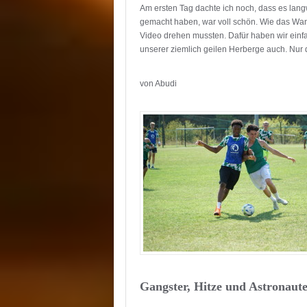
Am ersten Tag dachte ich noch, dass es lang
gemacht haben, war voll schön. Wie das Wand
Video drehen mussten. Dafür haben wir einfa
unserer ziemlich geilen Herberge auch. Nur 
von Abudi
Gangster, Hitze und Astronaut