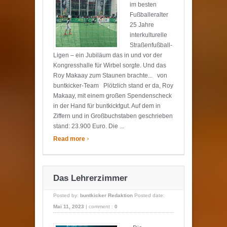
im besten
Fußballeralter
25 Jahre
interkulturelle
Straßenfußball-
Ligen – ein Jubiläum das in und vor der
Kongresshalle für Wirbel sorgte. Und das
Roy Makaay zum Staunen brachte... von
buntkicker-Team Plötzlich stand er da, Roy
Makaay, mit einem großen Spendenscheck
in der Hand für buntkicktgut. Auf dem in
Ziffern und in Großbuchstaben geschrieben
stand: 23.900 Euro. Die ...
›
Read more
Das Lehrerzimmer
Posted by:
buntkicker Redaktion
Posted date:
Mai 11, 2023
|
comment :
0