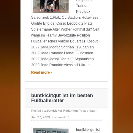
Trainer:
Precieux
Saisonziel: 1.Platz CL Stadion: Holzwiesen
Größte Erfolge: Corso Leopold 2.Platz
Spielername Alter Woher kommst du? Seit
wann im Team? Bevorzugte Position
Fußballerisches Vorbild Eduart 11 Kosovo
2022 Jede Modric Sobhan 11 Albanien
2002 Jede Ronaldo Lionel 11 Bosnien
2022 Jede Messi Denis 11 Afghanistan
2022 Jede Ronaldo Alessio 11 ita ...
›
Read more
buntkicktgut ist im besten
Fußballeralter
Posted by:
buntkicker Redaktion
Posted date:
Juli 27, 2023
|
comment :
0
buntkicktgut ist