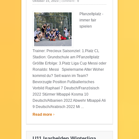
Oktober 15, 2023
|
comment :
0
Pfanzeltplatz -
immer fair
spielen
Trainer: Precieux Saisonziel: 1.Platz CL
Stadion: Grundschule am PFanzeltplatz
Größte Erfolge: 3.Platz Liga Cup Messi oder
Ronaldo: Messi Spielername Alter Woher
kommst du? Seit wann im Team?
Bevorzugte Position Fußballerisches
Vorbild Raphael 7 Deutsch/Französisch
2022 Stürmer Mbappé Kosma 10
Deutsch/Albanien 2022 Abwehr Mbappé Ali
9 Deutsch/Arabisch 2022 Mi ...
›
Read more
U11 Isarhelden Winterliga