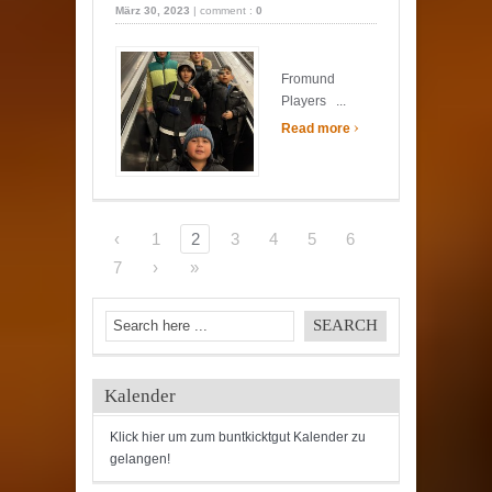
März 30, 2023
|
comment :
0
Fromund
Players ...
›
Read more
‹
1
2
3
4
5
6
7
›
»
Kalender
Klick hier um zum buntkicktgut Kalender zu
gelangen!