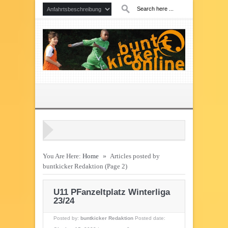
You Are Here:
Home
»
Articles posted by
buntkicker Redaktion
(Page 2)
U11 PFanzeltplatz Winterliga
23/24
Posted by:
buntkicker Redaktion
Posted date: