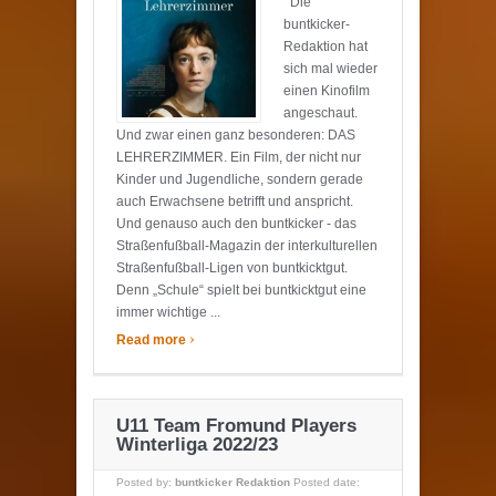
Die
buntkicker-
Redaktion hat
sich mal wieder
einen Kinofilm
angeschaut.
Und zwar einen ganz besonderen: DAS
LEHRERZIMMER. Ein Film, der nicht nur
Kinder und Jugendliche, sondern gerade
auch Erwachsene betrifft und anspricht.
Und genauso auch den buntkicker - das
Straßenfußball-Magazin der interkulturellen
Straßenfußball-Ligen von buntkicktgut.
Denn „Schule“ spielt bei buntkicktgut eine
immer wichtige ...
›
Read more
U11 Team Fromund Players
Winterliga 2022/23
Posted by:
buntkicker Redaktion
Posted date: