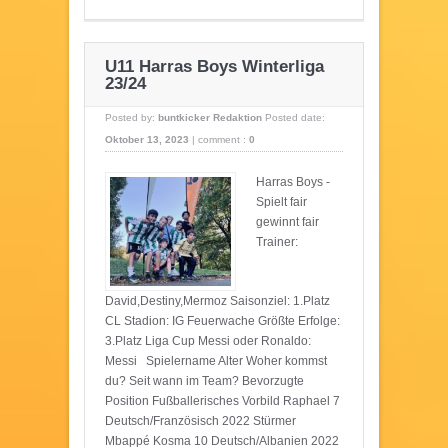
U11 Harras Boys Winterliga
23/24
Posted by:
buntkicker Redaktion
Posted date:
Oktober 13, 2023
|
comment :
0
Harras Boys -
Spielt fair
gewinnt fair
Trainer:
David,Destiny,Mermoz Saisonziel: 1.Platz
CL Stadion: IG Feuerwache Größte Erfolge:
3.Platz Liga Cup Messi oder Ronaldo:
Messi Spielername Alter Woher kommst
du? Seit wann im Team? Bevorzugte
Position Fußballerisches Vorbild Raphael 7
Deutsch/Französisch 2022 Stürmer
Mbappé Kosma 10 Deutsch/Albanien 2022