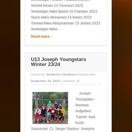
Vorbild Aiman 14 Tunesien 2023
Verteidiger Akkis Basim 15 Pakistan 2023
Sturm Akkis Mohamed 15 Indien 2023
Torwart Akkis Abdulrahman 15 Jemen 2023
Verteidiger Akkis ...
›
Read more
U13 Joseph Youngstars
Winter 23/24
Posted by:
buntkicker Redaktion
Posted date:
September 24, 2023
|
comment :
0
Joseph
Youngstars -
Niemals
Aufgeben
Trainer: Karl,
Korbi
Saisonziel: CL Sieger Stadion: Josephs