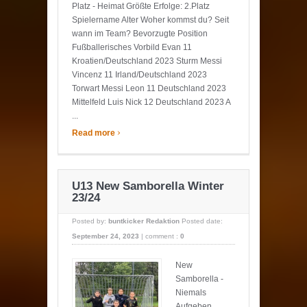
Platz - Heimat Größte Erfolge: 2.Platz
Spielername Alter Woher kommst du? Seit
wann im Team? Bevorzugte Position
Fußballerisches Vorbild Evan 11
Kroatien/Deutschland 2023 Sturm Messi
Vincenz 11 Irland/Deutschland 2023
Torwart Messi Leon 11 Deutschland 2023
Mittelfeld Luis Nick 12 Deutschland 2023 A
...
›
Read more
U13 New Samborella Winter
23/24
Posted by:
buntkicker Redaktion
Posted date:
September 24, 2023
|
comment :
0
New
Samborella -
Niemals
Aufgeben